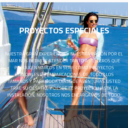
PROYECTOS ESPECIALES
NUESTRA GRAN EXPERIENCIA Y NUESTRA PASIÓN POR EL
MAR NOS PERMITE ATENDER TANTO ASTILLEROS QUE
PRODUCEN BARCOS EN SERIE COMO PROYECTOS
ESPECIALES DE EMBARCACIONES DE TODOS LOS
TAMAÑOS Y PARA TODA CLASE DE AVENTURAS. USTED
TRAE SU DESAFÍO, Y DESDE EL PROYECTO HASTA LA
INSTALACIÓN, NOSOTROS NOS ENCARGAMOS DE TODO.